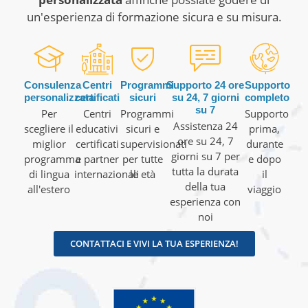
un'esperienza di formazione sicura e su misura.
Consulenza
Centri
Programmi
Supporto 24 ore
Supporto
personalizzata
certificati
sicuri
su 24, 7 giorni
completo
su 7
Per
Centri
Programmi
Supporto
Assistenza 24
scegliere il
educativi
sicuri e
prima,
ore su 24, 7
miglior
certificati
supervisionati
durante
giorni su 7 per
programma
e partner
per tutte
e dopo
tutta la durata
di lingua
internazionali
le età
il
della tua
all'estero
viaggio
esperienza con
noi
CONTATTACI E VIVI LA TUA ESPERIENZA!