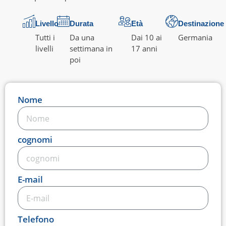
Livello
Durata
Età
Destinazione
Tutti i
Da una
Dai 10 ai
Germania
livelli
settimana in
17 anni
poi
Nome
cognomi
E-mail
Telefono