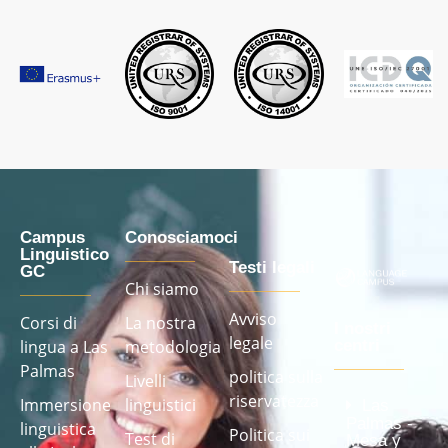
Campus
Conosciamoci
Linguistico
Testi legali
GC
Chi siamo
Avviso
Corsi di
La nostra
I nostri
legale
lingua a Las
metodologia
centri
Palmas
politica sulla
Livelli
riservatezza
Immersione
linguistici
Las
Palmas -
linguistica
Politica sui
Test di
Mesa y