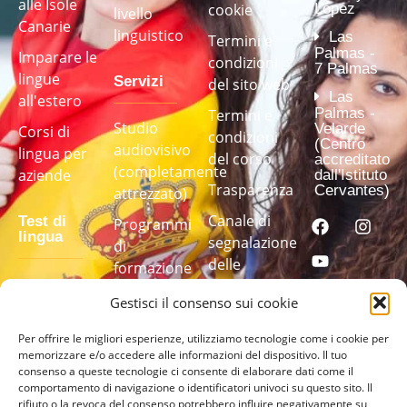
alle Isole
cookie
López
livello
Canarie
linguistico
Las
Termini e
Palmas -
Imparare le
condizioni
7 Palmas
lingue
Servizi
del sito web
Las
all'estero
Palmas -
Termini e
Studio
Velarde
Corsi di
condizioni
(Centro
audiovisivo
lingua per
del corso
accreditato
(completamente
aziende
dall'Istituto
Trasparenza
Cervantes)
attrezzato)
Canale di
Test di
Programmi
lingua
segnalazione
di
delle
formazione
irregolarità
linguistica
Fai il nostro
Gestisci il consenso sui cookie
su misura
test di
lingua per
Per offrire le migliori esperienze, utilizziamo tecnologie come i cookie per
memorizzare e/o accedere alle informazioni del dispositivo. Il tuo
scoprire il
consenso a queste tecnologie ci consente di elaborare dati come il
tuo livello
comportamento di navigazione o identificatori univoci su questo sito. Il
rifiuto o la revoca del consenso potrebbero influire negativamente su