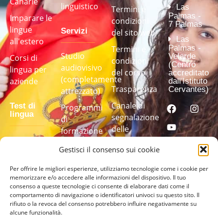
Canarie
linguistico
Las
Termini e
Palmas -
Imparare le
condizioni
7 Palmas
lingue
Servizi
del sito web
Las
all'estero
Palmas -
Termini e
Studio
Velarde
Corsi di
condizioni
(Centro
audiovisivo
lingua per
del corso
accreditato
(completamente
aziende
dall'Istituto
Trasparenza
Cervantes)
attrezzato)
Canale di
Test di
Programmi
lingua
segnalazione
di
delle
formazione
irregolarità
linguistica
Fai il nostro
Gestisci il consenso sui cookie
su misura
test di
lingua per
Per offrire le migliori esperienze, utilizziamo tecnologie come i cookie per
memorizzare e/o accedere alle informazioni del dispositivo. Il tuo
scoprire il
consenso a queste tecnologie ci consente di elaborare dati come il
tuo livello
comportamento di navigazione o identificatori univoci su questo sito. Il
rifiuto o la revoca del consenso potrebbero influire negativamente su
alcune funzionalità.
FAI IL