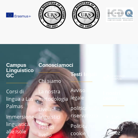
Campus
Conosciamoci
Linguistico
Testi legali
GC
Chi siamo
Avviso
Corsi di
La nostra
I nostri
legale
lingua a Las
metodologia
centri
Palmas
politica sulla
Livelli
riservatezza
Immersione
linguistici
Las
Palmas -
linguistica
Politica sui
Test di
Mesa y
alle Isole
cookie
López
livello