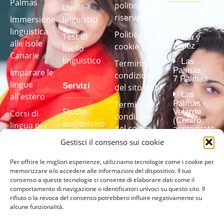
Palmas
politica sulla
Livelli
riservatezza
Immersione
linguistici
Las
Palmas -
linguistica
Politica sui
Test di
Mesa y
alle Isole
cookie
López
livello
Canarie
linguistico
Las
Termini e
Palmas -
Imparare le
condizioni
7 Palmas
lingue
Servizi
del sito web
Las
all'estero
Palmas -
Termini e
Studio
Velarde
Corsi di
condizioni
(Centro
audiovisivo
lingua per
del corso
accreditato
(completamente
aziende
dall'Istituto
Gestisci il consenso sui cookie
Trasparenza
Cervantes)
attrezzato)
Canale di
Per offrire le migliori esperienze, utilizziamo tecnologie come i cookie per
Test di
Programmi
lingua
memorizzare e/o accedere alle informazioni del dispositivo. Il tuo
segnalazione
di
consenso a queste tecnologie ci consente di elaborare dati come il
delle
formazione
comportamento di navigazione o identificatori univoci su questo sito. Il
irregolarità
rifiuto o la revoca del consenso potrebbero influire negativamente su
linguistica
Fai il nostro
alcune funzionalità.
su misura
test di