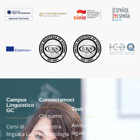
Campus
Conosciamoci
Linguistico
Testi legali
GC
Chi siamo
Avviso
Corsi di
La nostra
I nostri
legale
lingua a Las
metodologia
centri