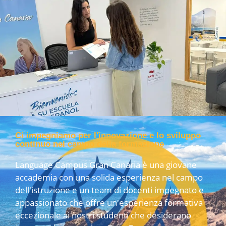
Ci impegniamo per l'innovazione e lo sviluppo
continuo nel campo della formazione
Language Campus Gran Canaria è una giovane
accademia con una solida esperienza nel campo
dell'istruzione e un team di docenti impegnato e
appassionato che offre un'esperienza formativa
eccezionale ai nostri studenti che desiderano