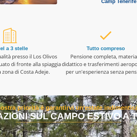
Camp Tenerife
el a 3 stelle
Tutto compreso
ualità presso il Los Olivos
Pensione completa, materia
ato di fronte alla spiaggia
didattico e trasferimenti aeropo
a zona di Costa Adeje.
per un'esperienza senza pensi
ostra priorità è garantirvi un'estate indimentic
ZIONI SUL CAMPO ESTIVO A 