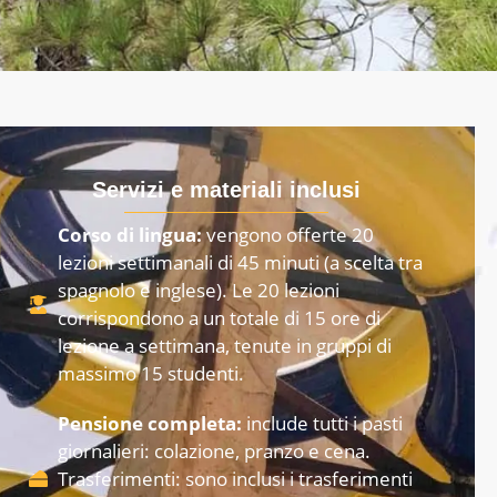
Servizi e materiali inclusi
Corso di lingua:
vengono offerte 20
lezioni settimanali di 45 minuti (a scelta tra
spagnolo e inglese). Le 20 lezioni
corrispondono a un totale di 15 ore di
lezione a settimana, tenute in gruppi di
massimo 15 studenti.
Pensione completa:
include tutti i pasti
giornalieri: colazione, pranzo e cena.
Trasferimenti: sono inclusi i trasferimenti