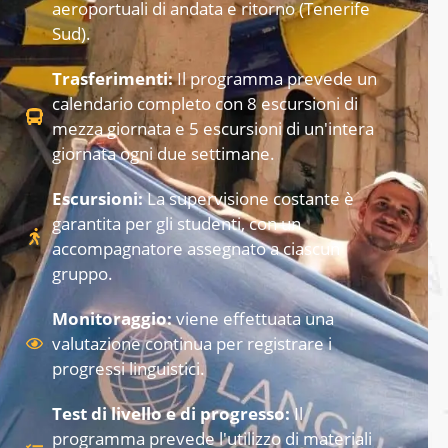
aeroportuali di andata e ritorno (Tenerife
Sud).
Trasferimenti:
Il programma prevede un
calendario completo con 8 escursioni di
mezza giornata e 5 escursioni di un'intera
giornata ogni due settimane.
Escursioni:
La supervisione costante è
garantita per gli studenti, con un
accompagnatore assegnato a ciascun
gruppo.
Monitoraggio:
viene effettuata una
valutazione continua per registrare i
progressi linguistici.
Test di livello e di progresso:
Il
programma prevede l'utilizzo di materiali