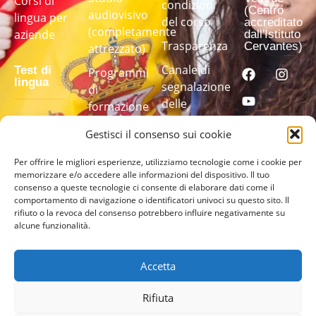
Corsi di
condizioni
(Centro
audiovisivo
lingua per
del corso
accreditato
(completamente
aziende
dall'Istituto
Trasparenza
Cervantes)
attrezzato)
Canale di
Test di
Programmi
lingua
segnalazione
di
delle
formazione
irregolarità
linguistica
Fai il nostro
Gestisci il consenso sui cookie
su misura
test di
lingua per
Per offrire le migliori esperienze, utilizziamo tecnologie come i cookie per
memorizzare e/o accedere alle informazioni del dispositivo. Il tuo
scoprire il
consenso a queste tecnologie ci consente di elaborare dati come il
tuo livello
comportamento di navigazione o identificatori univoci su questo sito. Il
rifiuto o la revoca del consenso potrebbero influire negativamente su
alcune funzionalità.
FAI IL
TEST
QUI
Accetta
Rifiuta