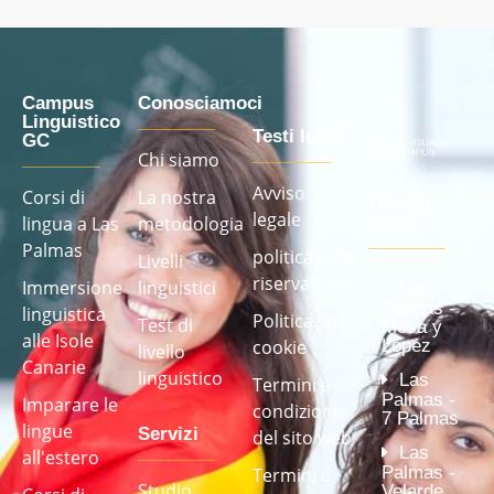
Campus
Conosciamoci
Linguistico
Testi legali
GC
Chi siamo
Avviso
Corsi di
La nostra
I nostri
legale
lingua a Las
metodologia
centri
Palmas
politica sulla
Livelli
riservatezza
Immersione
linguistici
Las
Palmas -
linguistica
Politica sui
Test di
Mesa y
alle Isole
cookie
López
livello
Canarie
linguistico
Las
Termini e
Palmas -
Imparare le
condizioni
7 Palmas
lingue
Servizi
del sito web
Las
all'estero
Palmas -
Termini e
Studio
Velarde