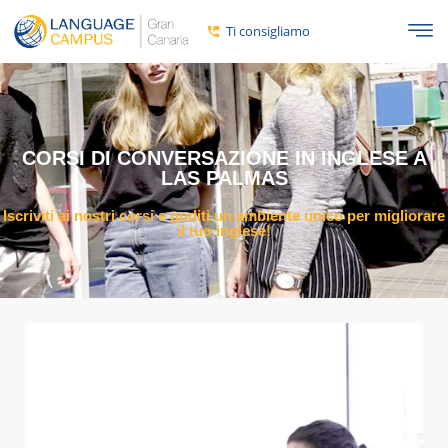
contenuto
Ti consigliamo
CORSI DI CONVERSAZIONE IN INGLESE A
LAS PALMAS
Iscriviti ai nostri corsi e goditi un ambiente unico per migliorare
il tuo inglese!