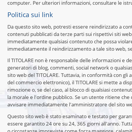
computer. Per ulteriori informazioni, consultare le istr
Politica sui link
Da questo sito web, potresti essere reindirizzato a cont
contenuti pubblicati da terze parti sui rispettivi siti w
immediatamente qualsiasi contenuto che possa violare i
immediatamente il reindirizzamento a tale sito web, se
Il TITOLARE non è responsabile delle informazioni e dei
generatori di blog, commenti, social network o qualsia
sito web del TITOLARE. Tuttavia, in conformità con gli a
del commercio elettronico), il TITOLARE si mette a dispos
rimozione o, se del caso, al blocco di qualsiasi contenuto
la morale e l'ordine pubblico. Se un utente ritiene che 
avvisare immediatamente l'amministratore del sito w
Questo sito web è stato esaminato e testato per garanti
essere garantito 24 ore su 24, 365 giorni all'anno. Tutt
o circostanze impreviste come forza maggiore, calamità 