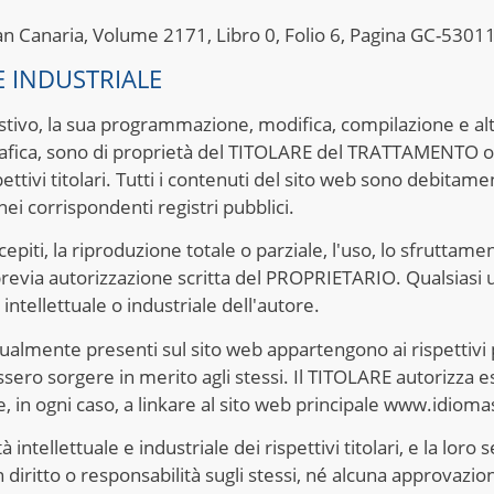
ran Canaria, Volume 2171, Libro 0, Folio 6, Pagina GC-53011
 E INDUSTRIALE
austivo, la sua programmazione, modifica, compilazione e al
grafica, sono di proprietà del TITOLARE del TRATTAMENTO o,
spettivi titolari. Tutti i contenuti del sito web sono debitam
 nei corrispondenti registri pubblici.
piti, la riproduzione totale o parziale, l'uso, lo sfruttamen
revia autorizzazione scritta del PROPRIETARIO. Qualsiasi u
intellettuale o industriale dell'autore.
eventualmente presenti sul sito web appartengono ai rispettivi
ssero sorgere in merito agli stessi. Il TITOLARE autorizza 
 e, in ogni caso, a linkare al sito web principale www.idiom
à intellettuale e industriale dei rispettivi titolari, e la lo
n diritto o responsabilità sugli stessi, né alcuna approvazi