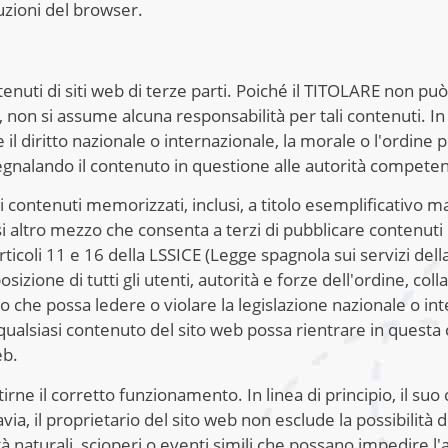
uzioni del browser.
enuti di siti web di terze parti. Poiché il TITOLARE non pu
eb, non si assume alcuna responsabilità per tali contenuti. 
l diritto nazionale o internazionale, la morale o l'ordine
gnalando il contenuto in questione alle autorità competen
 contenuti memorizzati, inclusi, a titolo esemplificativo m
si altro mezzo che consenta a terzi di pubblicare contenut
rticoli 11 e 16 della LSSICE (Legge spagnola sui servizi del
izione di tutti gli utenti, autorità e forze dell'ordine, co
 che possa ledere o violare la legislazione nazionale o intern
qualsiasi contenuto del sito web possa rientrare in questa 
eb.
rne il corretto funzionamento. In linea di principio, il s
avia, il proprietario del sito web non esclude la possibilit
naturali, scioperi o eventi simili che possano impedire l'a