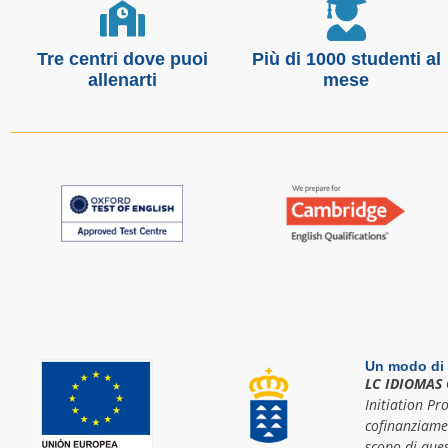
Tre centri dove puoi
Più di 1000 studenti al
allenarti
mese
Un modo di 
LC IDIOMAS 
Initiation Pr
cofinanziame
scopo di ques