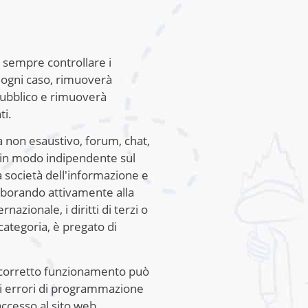
ò sempre controllare i
In ogni caso, rimuoverà
 pubblico e rimuoverà
ti.
a non esaustivo, forum, chat,
i in modo indipendente sul
la società dell'informazione e
llaborando attivamente alla
azionale, i diritti di terzi o
categoria, è pregato di
uo corretto funzionamento può
à di errori di programmazione
ccesso al sito web.