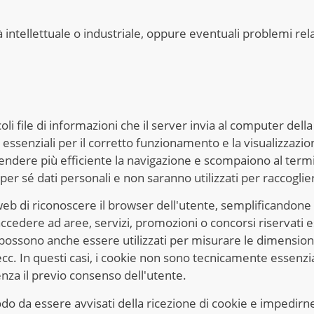
à intellettuale o industriale, oppure eventuali problemi relat
oli file di informazioni che il server invia al computer del
senziali per il corretto funzionamento e la visualizzazione 
rendere più efficiente la navigazione e scompaiono al term
er sé dati personali e non saranno utilizzati per raccogliere
o web di riconoscere il browser dell'utente, semplificandon
ccedere ad aree, servizi, promozioni o concorsi riservati 
e possono anche essere utilizzati per misurare le dimension
 ecc. In questi casi, i cookie non sono tecnicamente essenzial
nza il previo consenso dell'utente.
o da essere avvisati della ricezione di cookie e impedirne 