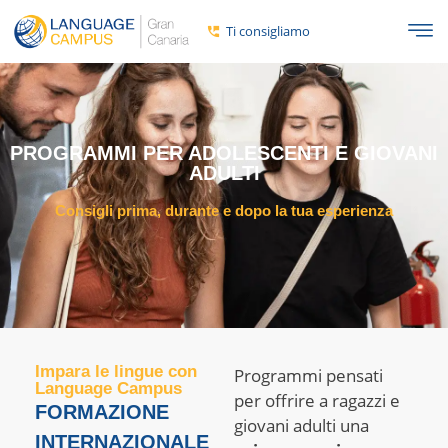
Ti consigliamo
PROGRAMMI PER ADOLESCENTI E GIOVANI
ADULTI
Consigli prima, durante e dopo la tua esperienza
Impara le lingue con
Programmi pensati
Language Campus
per offrire a ragazzi e
FORMAZIONE
giovani adulti una
INTERNAZIONALE