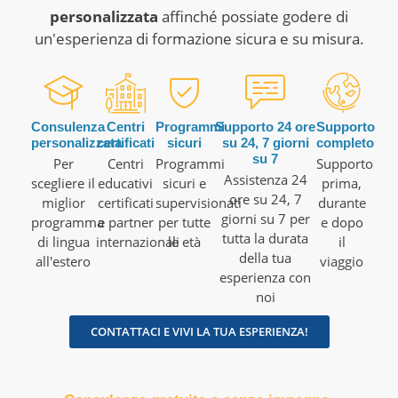
personalizzata
affinché possiate godere di
un'esperienza di formazione sicura e su misura.
Consulenza
Centri
Programmi
Supporto 24 ore
Supporto
personalizzata
certificati
sicuri
su 24, 7 giorni
completo
su 7
Per
Centri
Programmi
Supporto
Assistenza 24
scegliere il
educativi
sicuri e
prima,
ore su 24, 7
miglior
certificati
supervisionati
durante
giorni su 7 per
programma
e partner
per tutte
e dopo
tutta la durata
di lingua
internazionali
le età
il
della tua
all'estero
viaggio
esperienza con
noi
CONTATTACI E VIVI LA TUA ESPERIENZA!