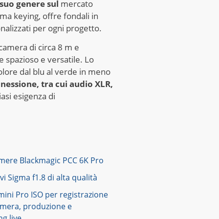
 suo genere sul
mercato
oma keying, offre fondali in
onalizzati per ogni progetto.
ecamera di circa 8 m e
e spazioso e versatile. Lo
lore dal blu al verde in meno
nnessione, tra cui audio XLR,
iasi esigenza di
amere Blackmagic PCC 6K Pro
ivi Sigma f1.8 di alta qualità
ini Pro ISO per registrazione
amera, produzione e
g live