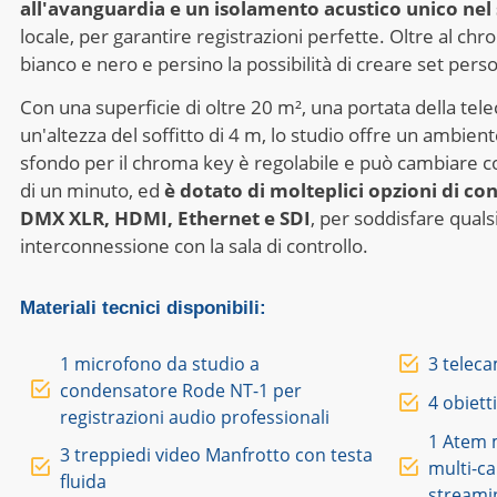
all'avanguardia e un isolamento acustico unico nel
locale, per garantire registrazioni perfette. Oltre al chr
bianco e nero e persino la possibilità di creare set pers
Con una superficie di oltre 20 m², una portata della tel
un'altezza del soffitto di 4 m, lo studio offre un ambient
sfondo per il chroma key è regolabile e può cambiare co
di un minuto, ed
è dotato di molteplici opzioni di co
DMX XLR, HDMI, Ethernet e SDI
, per soddisfare quals
interconnessione con la sala di controllo.
Materiali tecnici disponibili:
1 microfono da studio a
3 telec
condensatore Rode NT-1 per
4 obiett
registrazioni audio professionali
1 Atem m
3 treppiedi video Manfrotto con testa
multi-c
fluida
streamin