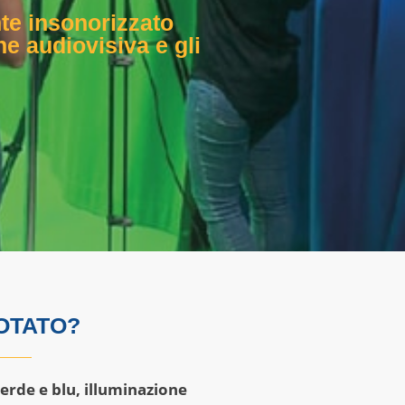
te insonorizzato
ne audiovisiva e gli
DOTATO?
erde e blu, illuminazione