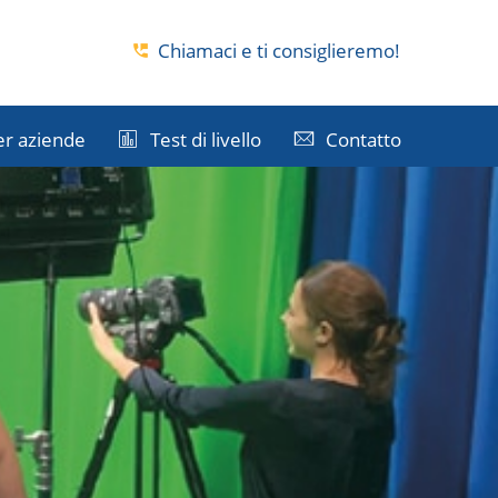
i
Chiamaci e ti consiglieremo!
er aziende
Test di livello
Contatto