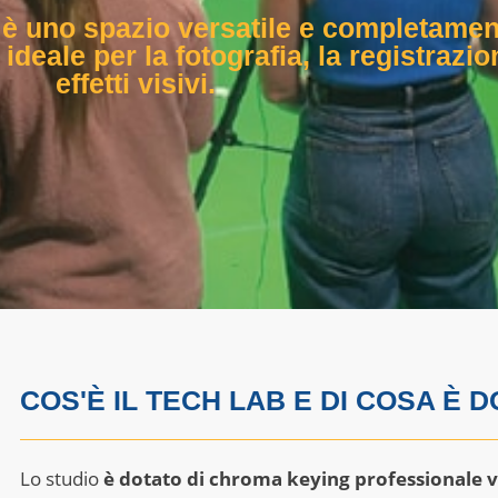
, è uno spazio versatile e completamen
ideale per la fotografia, la registrazio
effetti visivi.
COS'È IL TECH LAB E DI COSA È 
Lo studio
è dotato di chroma keying professionale v