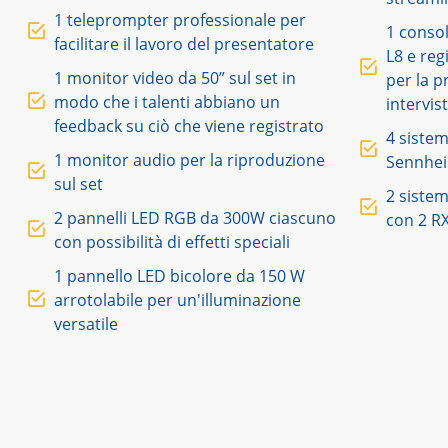
1 teleprompter professionale per
1 consol
facilitare il lavoro del presentatore
L8 e reg
1 monitor video da 50” sul set in
per la p
modo che i talenti abbiano un
intervis
feedback su ciò che viene registrato
4 sistem
1 monitor audio per la riproduzione
Sennheis
sul set
2 sistem
2 pannelli LED RGB da 300W ciascuno
con 2 RX
con possibilità di effetti speciali
1 pannello LED bicolore da 150 W
arrotolabile per un'illuminazione
versatile