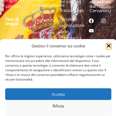
lingua per
del corso
accreditato
(completamente
aziende
dall'Istituto
Trasparenza
Cervantes)
attrezzato)
Canale di
Test di
Programmi
lingua
segnalazione
di
delle
formazione
irregolarità
linguistica
Fai il nostro
su misura
Gestisci il consenso sui cookie
test di
lingua per
Per offrire le migliori esperienze, utilizziamo tecnologie come i cookie per
scoprire il
memorizzare e/o accedere alle informazioni del dispositivo. Il tuo
tuo livello
consenso a queste tecnologie ci consente di elaborare dati come il
comportamento di navigazione o identificatori univoci su questo sito. Il
rifiuto o la revoca del consenso potrebbero influire negativamente su
FAI IL
alcune funzionalità.
TEST
QUI
Accetta
Rifiuta