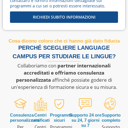
contattarti e fornirti informazioni dettagliate sui
programmi a cui sei o potresti essere interessato.
RICHIEDI SUBITO INFORMAZIONI
Cosa dicono coloro che ci hanno già dato fiducia
PERCHÉ SCEGLIERE LANGUAGE
CAMPUS PER STUDIARE LE LINGUE?
Collaboriamo con
partner internazionali
accreditati e offriamo consulenza
personalizzata
affinché possiate godere di
un'esperienza di formazione sicura e su misura.
Consulenza
Centri
Programmi
Supporto 24 ore
Supporto
personalizzata
certificati
sicuri
su 24, 7 giorni
completo
su 7
Per
Centri
Programmi
Supporto