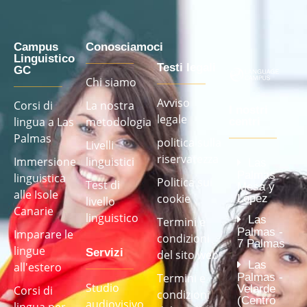
Campus
Conosciamoci
Linguistico
Testi legali
GC
Chi siamo
Avviso
Corsi di
La nostra
I nostri
legale
lingua a Las
metodologia
centri
Palmas
politica sulla
Livelli
riservatezza
Immersione
linguistici
Las
Palmas -
linguistica
Politica sui
Test di
Mesa y
alle Isole
cookie
López
livello
Canarie
linguistico
Las
Termini e
Palmas -
Imparare le
condizioni
7 Palmas
lingue
Servizi
del sito web
Las
all'estero
Palmas -
Termini e
Studio
Velarde
Corsi di
condizioni
(Centro
audiovisivo