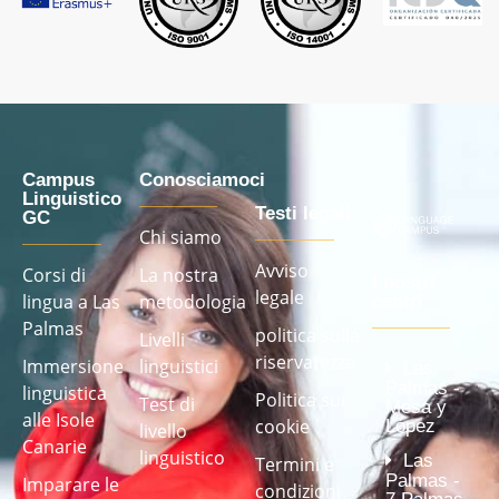
Campus
Conosciamoci
Linguistico
Testi legali
GC
Chi siamo
Avviso
Corsi di
La nostra
I nostri
legale
lingua a Las
metodologia
centri
Palmas
politica sulla
Livelli
riservatezza
Immersione
linguistici
Las
Palmas -
linguistica
Politica sui
Test di
Mesa y
alle Isole
cookie
López
livello
Canarie
linguistico
Las
Termini e
Palmas -
Imparare le
condizioni