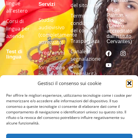
7 Palmas
lingue
Servizi
del sito web
Las
all'estero
Palmas -
Termini e
Studio
Velarde
Corsi di
condizioni
(Centro
audiovisivo
lingua per
del corso
accreditato
(completamente
aziende
dall'Istituto
Trasparenza
Cervantes)
attrezzato)
Canale di
Test di
Programmi
lingua
segnalazione
di
delle
formazione
irregolarità
linguistica
Fai il nostro
su misura
Gestisci il consenso sui cookie
test di
lingua per
Per offrire le migliori esperienze, utilizziamo tecnologie come i cookie per
scoprire il
memorizzare e/o accedere alle informazioni del dispositivo. Il tuo
tuo livello
consenso a queste tecnologie ci consente di elaborare dati come il
comportamento di navigazione o identificatori univoci su questo sito. Il
rifiuto o la revoca del consenso potrebbero influire negativamente su
FAI IL
alcune funzionalità.
TEST
QUI