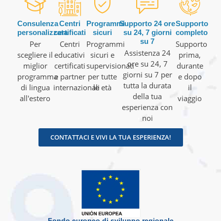
Consulenza
Centri
Programmi
Supporto 24 ore
Supporto
personalizzata
certificati
sicuri
su 24, 7 giorni
completo
su 7
Per
Centri
Programmi
Supporto
Assistenza 24
scegliere il
educativi
sicuri e
prima,
ore su 24, 7
miglior
certificati
supervisionati
durante
giorni su 7 per
programma
e partner
per tutte
e dopo
tutta la durata
di lingua
internazionali
le età
il
della tua
all'estero
viaggio
esperienza con
noi
CONTATTACI E VIVI LA TUA ESPERIENZA!
Fondo europeo di sviluppo regionale