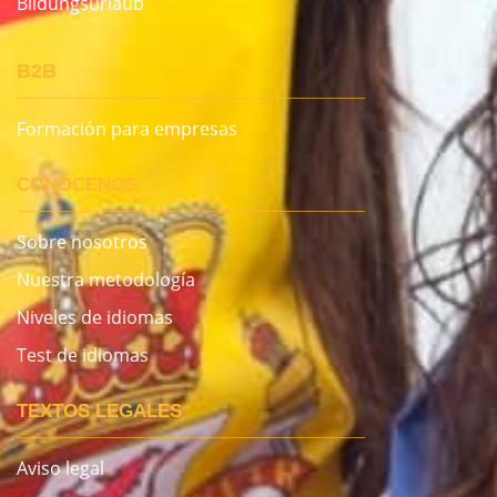
Bildungsurlaub
B2B
Formación para empresas
CONÓCENOS
Sobre nosotros
Nuestra metodología
Niveles de idiomas
Test de idiomas
TEXTOS LEGALES
Aviso legal