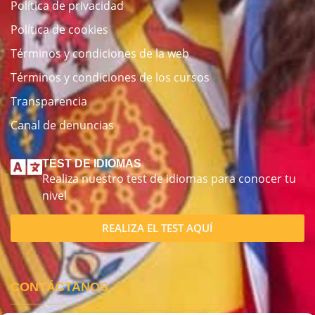
Política de privacidad
Política de cookies
Términos y condiciones de la web
Términos y condiciones de los cursos
Transparencia
Canal de denuncias
TEST DE IDIOMAS
Realiza nuestro test de idiomas para conocer tu
nivel
REALIZA EL TEST AQUÍ
CONTÁCTANOS