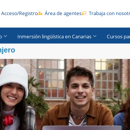
Acceso/Registro
Área de agentes
Trabaja con nosot
o
Inmersión lingüística en Canarias
Cursos pa
njero