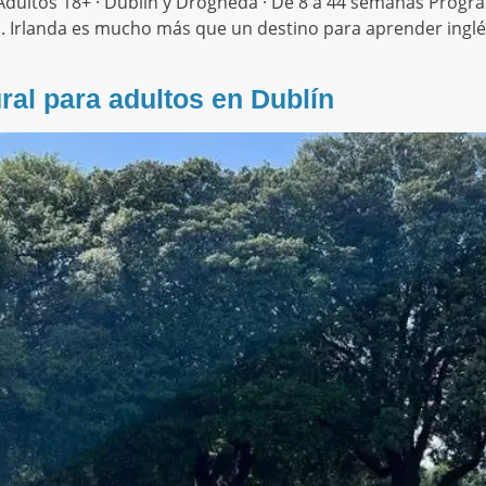
 Adultos 18+ · Dublín y Drogheda · De 8 a 44 semanas Progr
s. Irlanda es mucho más que un destino para aprender inglés
ral para adultos en Dublín