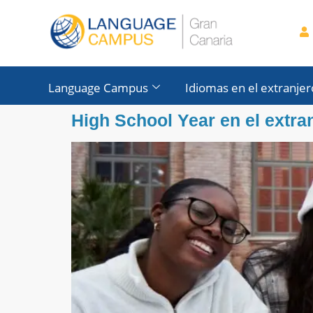
contenido
Language Campus
Idiomas en el extranjer
High School Year en el extra