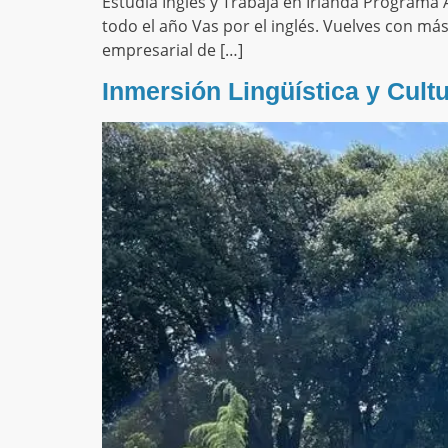
Estudia Inglés y Trabaja en Irlanda Programa
todo el año Vas por el inglés. Vuelves con má
empresarial de […]
Inmersión Lingüística y Cultu