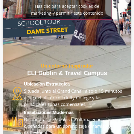
Haz clic para aceptar cookies de
marketing y permitir este contenido
Un entorno inspirador
ELI Dublin & Travel Campus
Ubicación Estratégica
Situada junto al Grand Canal, a solo 15 minutos
a pie del histórico Trinity College y las
principales zonas comerciales.
Instalaciones Modernas
Dispondrás de 9 aulas de última generación
diseñadas para un aprendizaje dinámico y
profesional.