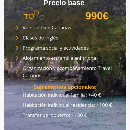
Precio
base
990€
¡
T
O
D
O
I
N
C
L
U
I
D
O
!
Vuelo desde Canarias
Clases de inglés
Programa social y actividades
Alojamiento en familia anfitriona
Organización y acompañamiento Travel
Campus
Suplementos opcionales:
Habitación individual familia: +40 €
Habitación individual residencia: +100 €
Transfer aeropuerto: +130 €