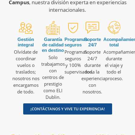
Campus
, nuestra división experta en experiencias
internacionales
.
Gestión
Garantía
Programas
Soporte
Acompañamie
integral
de calidad
seguros
24/7
total
en destino
Olvídate de
Programas
Soporte
Acompañamie
Solo
coordinar
seguros
24/7
durante
trabajamos
vuelos o
y 100%
durante
el viaje y
con
traslados;
supervisados.
toda la
todo el
centros de
nosotros nos
experiencia
proceso.
prestigio
encargamos
con
como ELI
de todo.
nosotros.
Dublin.
¡CONTÁCTANOS Y VIVE TU EXPERIENCIA!