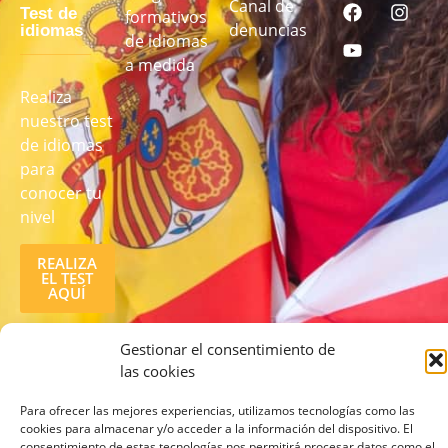
Canal de
Test de
formativos
denuncias
idiomas
de idiomas
a medida
Realiza
nuestro test
de idiomas
para
conocer tu
nivel
REALIZA
EL TEST
AQUÍ
Gestionar el consentimiento de
las cookies
Para ofrecer las mejores experiencias, utilizamos tecnologías como las
cookies para almacenar y/o acceder a la información del dispositivo. El
consentimiento de estas tecnologías nos permitirá procesar datos como el