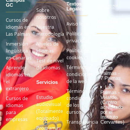
Campus
Textos
GC
Legales
Sobre
nosotros
Cursos de
Nuestros
Aviso legal
idiomas en
Nuestra
centros
Política de
Las Palmas
metodología
privacidad
Inmersión
Niveles de
Las
Palmas -
Política de
lingüística
idiomas
Mesa y
cookies
en Canarias
López
Test de nivel
Términos y
Aprender
de idiomas
Las
Palmas -
condiciones
idiomas en
7 Palmas
de la web
el
Servicios
Las
extranjero
Términos y
Palmas -
Estudio
Velarde
condiciones
Cursos de
(Centro
audiovisual
de los
idiomas
acreditado
(Totalmente
cursos
para
por el
Instituto
equipado)
empresas
Transparencia
Cervantes)
Programas