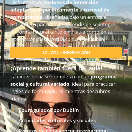
Disfrutarás de
sesiones de inmersión
adaptadas específicamente a tu nivel de
competencia
, diseñadas bajo un enfoque
estratégico para que tu aprendizaje se integre
de forma natural tanto en el aula como en tu
interacción diaria con la cultura de Dublín
.
SOLICITA + INFORMACIÓN
¡Aprende también fuera del aula!
La experiencia se completa con un
programa
social y cultural variado
, ideal para practicar
inglés de forma natural mientras descubres
Irlanda.
Tours guiados por Dublín
Actividades culturales y sociales
Eventos de convivencia internacional