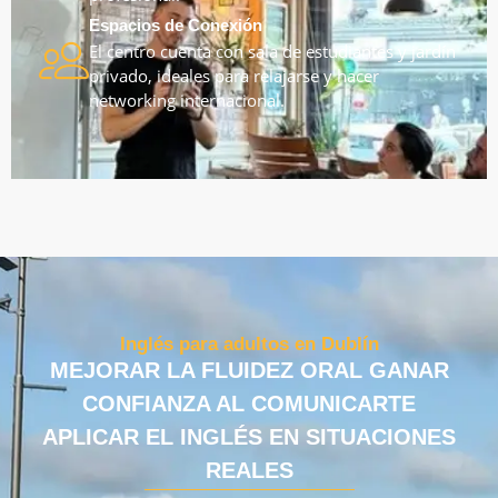
Espacios de Conexión
El centro cuenta con sala de estudiantes y jardín
privado, ideales para relajarse y hacer
networking internacional.
Inglés para adultos en Dublín
MEJORAR LA FLUIDEZ ORAL GANAR
CONFIANZA AL COMUNICARTE
APLICAR EL INGLÉS EN SITUACIONES
REALES