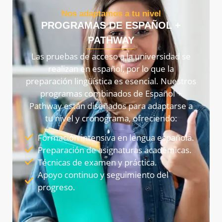
Nos adaptamos a tu nivel
PROGRAMAS DE ESPAÑOL +
PATHWAY
Las pruebas de acceso a la universidad se
realizan en español, por lo que la
preparación lingüística es esencial.
Nuestros
programas combinados de Español +
Pathway están diseñados para adaptarse a
tu nivel y cronograma, ofreciendo:
Formación intensiva en lengua española.
Preparación de asignaturas académicas.
Técnicas de examen y práctica.
Apoyo continuo y seguimiento del
progreso.