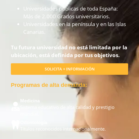
Universidades públicas de toda España:
Más de 2.000 Grados universitarios.
Universidades en la península y en las Islas
Canarias.
Tu futura universidad no está limitada por la
ubicación, está definida por tus objetivos.
SOLICITA + INFORMACIÓN
Programas de alta demanda:
Medicina
Sistema educativo de alta calidad y prestigio
mundial.
Odontología
Títulos reconocidos internacionalmente.