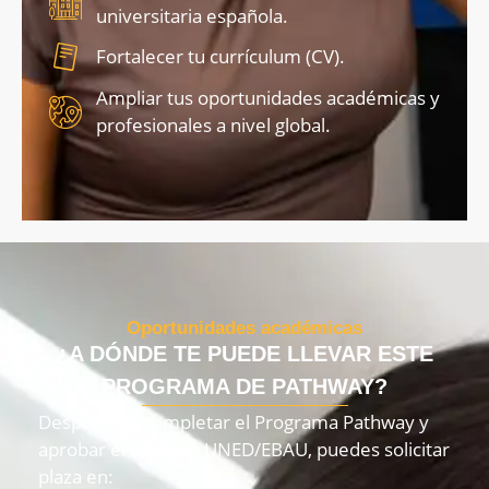
universitaria española.
Fortalecer tu currículum (CV).
Ampliar tus oportunidades académicas y
profesionales a nivel global.
Oportunidades académicas
¿A DÓNDE TE PUEDE LLEVAR ESTE
PROGRAMA DE PATHWAY?
Después de completar el Programa Pathway y
aprobar el examen UNED/EBAU, puedes solicitar
plaza en: