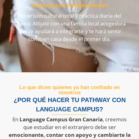
Estancia con familias locales
Inmersión cultural total y práctica diaria del
idioma. Alójate con una familia local acogedora
que te ayudará a integrarte y te hará sentir
como en casa desde el primer día.
Lo que dicen quienes ya han confiado en
nosotros
¿POR QUÉ HACER TU PATHWAY CON
LANGUAGE CAMPUS?
En
Language Campus Gran Canaria
, creemos
que estudiar en el extranjero debe ser
emocionante, contar con apoyo y cambiarte la