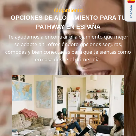
IDIOMA
Alojamiento
OPCIONES DE ALOJAMIENTO PARA TU
PATHWAY EN ESPAÑA
Te ayudamos a encontrar el alojamiento que mejor
se adapte a ti, ofreciéndote opciones seguras,
cómodas y bien conectadas para que te sientas como
en casa desde el primer día.