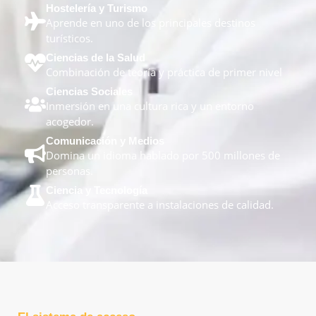
Hostelería y Turismo
Aprende en uno de los principales destinos
turísticos.
Ciencias de la Salud
Combinación de teoría y práctica de primer nivel
Ciencias Sociales
Inmersión en una cultura rica y un entorno
acogedor.
Comunicación y Medios
Domina un idioma hablado por 500 millones de
personas.
Ciencia y Tecnología
Acceso transparente a instalaciones de calidad.