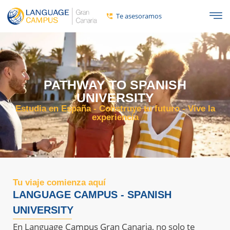
contenido
Te asesoramos
PATHWAY TO SPANISH
UNIVERSITY
Estudia en España - Construye tu futuro - Vive la
experiencia
Tu viaje comienza aquí
LANGUAGE CAMPUS - SPANISH
UNIVERSITY
En Language Campus Gran Canaria, no solo te