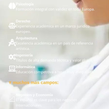
Psicología
Formación integral con validez en toda Europa.
Derecho
Experiencia académica en un marco jurídico
europeo.
Arquitectura
Excelencia académica en un país de referencia
artística.
Ingeniería
Títulos de alta demanda técnica y valor global.
Informática
Educación competitiva a tasas muy asequibles.
Y muchos más campos:
Negocios y Economía
El español es clave para los negocios
internacionales.