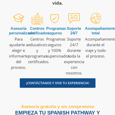
vida.
Asesoría
Centros
Programas
Soporte
Acompañamient
personalizada
certificados
seguros
24/7
total
Para
Centros
Programas
Soporte
Acompañamient
ayudarte a
educativos
seguros
24/7
durante el
elegir e
y
y 100%
durante
viaje y todo
informarte
programas
supervisados.
toda la
el proceso.
del
certificados.
experiencia
proceso.
con
nosotros.
¡CONTÁCTANOS Y VIVE TU EXPERIENCIA!
Asesoría gratuita y sin compromiso
EMPIEZA TU SPANISH PATHWAY Y